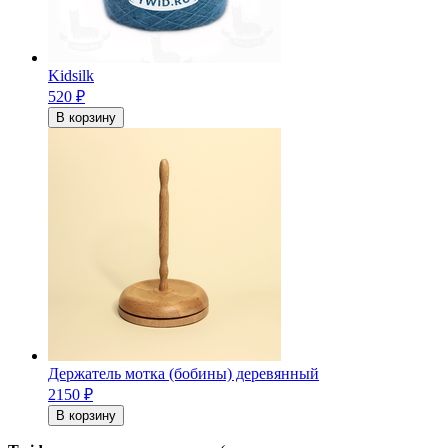
Kidsilk
520
₽
В корзину
Держатель мотка (бобины) деревянный
2150
₽
В корзину